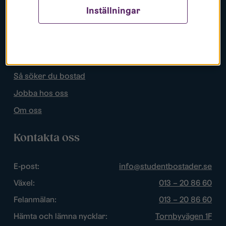
Inställningar
Populära sidor
Lediga bostäder
Mina sidor
Så söker du bostad
Jobba hos oss
Om oss
Kontakta oss
E-post:
info@studentbostader.se
Växel:
013 – 20 86 60
Felanmälan:
013 – 20 86 60
Hämta och lämna nycklar:
Tornbyvägen 1F