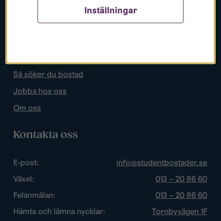
Inställningar
Populära sidor
Lediga bostäder
Mina sidor
Så söker du bostad
Jobba hos oss
Om oss
Kontakta oss
E-post:
info@studentbostader.se
Växel:
013 – 20 86 60
Felanmälan:
013 – 20 86 60
Hämta och lämna nycklar:
Tornbyvägen 1F