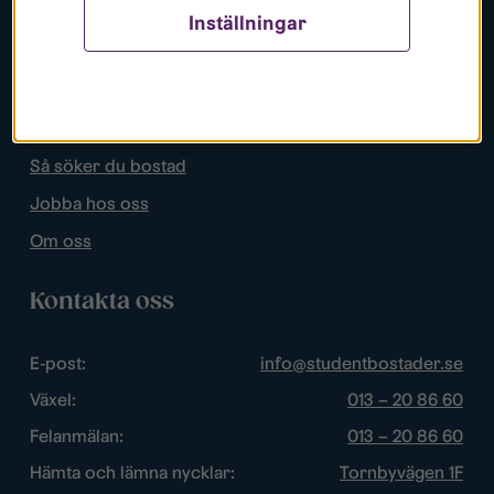
Inställningar
Populära sidor
Lediga bostäder
Mina sidor
Så söker du bostad
Jobba hos oss
Om oss
Kontakta oss
E-post:
info@studentbostader.se
Växel:
013 – 20 86 60
Felanmälan:
013 – 20 86 60
Hämta och lämna nycklar:
Tornbyvägen 1F