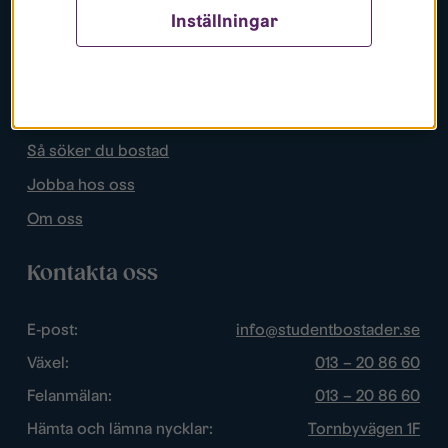
Inställningar
Populära sidor
Lediga bostäder
Mina sidor
Så söker du bostad
Jobba hos oss
Om oss
Kontakta oss
E-post:
info@studentbostader.se
Växel:
013 – 20 86 60
Felanmälan:
013 – 20 86 60
Hämta och lämna nycklar:
Tornbyvägen 1F