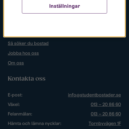
Inställningar
Populära sidor
Lediga bostäder
Mina sidor
Så söker du bostad
Jobba hos oss
Om oss
Kontakta oss
E-post:
info@studentbostader.se
Växel:
013 – 20 86 60
Felanmälan:
013 – 20 86 60
Hämta och lämna nycklar:
Tornbyvägen 1F