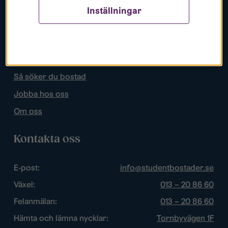
Inställningar
Populära sidor
Lediga bostäder
Mina sidor
Så söker du bostad
Jobba hos oss
Om oss
Kontakta oss
E-post:
info@studentbostader.se
Växel:
013 – 20 86 60
Felanmälan:
013 – 20 86 60
Hämta och lämna nycklar:
Tornbyvägen 1F