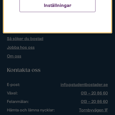
Inställningar
Populära sidor
Lediga bostäder
Mina sidor
Så söker du bostad
Jobba hos oss
Om oss
Kontakta oss
E-post:
info@studentbostader.se
Växel:
013 – 20 86 60
Felanmälan:
013 – 20 86 60
Hämta och lämna nycklar:
Tornbyvägen 1F