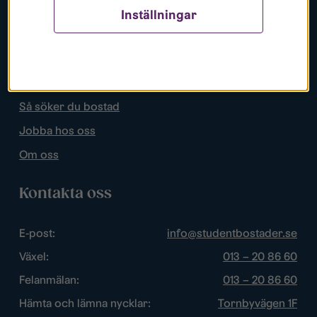
Inställningar
Populära sidor
Lediga bostäder
Mina sidor
Så söker du bostad
Jobba hos oss
Om oss
Kontakta oss
E-post:
info@studentbostader.se
Växel:
013 – 20 86 60
Felanmälan:
013 – 20 86 60
Hämta och lämna nycklar:
Tornbyvägen 1F