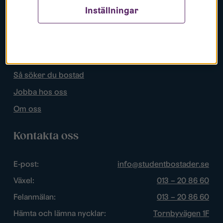
Inställningar
Populära sidor
Lediga bostäder
Mina sidor
Så söker du bostad
Jobba hos oss
Om oss
Kontakta oss
E-post:
info@studentbostader.se
Växel:
013 – 20 86 60
Felanmälan:
013 – 20 86 60
Hämta och lämna nycklar:
Tornbyvägen 1F