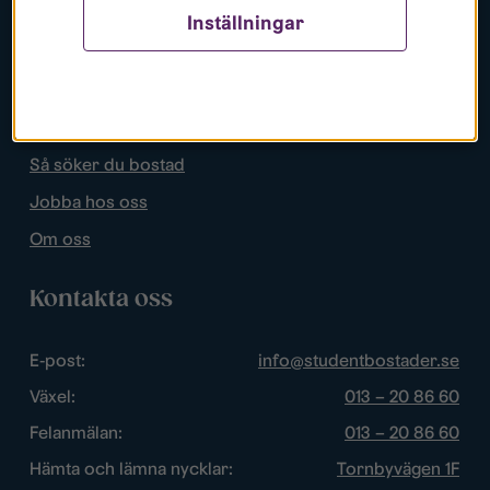
Inställningar
Populära sidor
Lediga bostäder
Mina sidor
Så söker du bostad
Jobba hos oss
Om oss
Kontakta oss
E-post:
info@studentbostader.se
Växel:
013 – 20 86 60
Felanmälan:
013 – 20 86 60
Hämta och lämna nycklar:
Tornbyvägen 1F