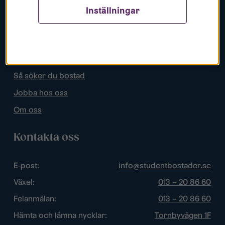
Inställningar
Populära sidor
Lediga bostäder
Mina sidor
Så söker du bostad
Jobba hos oss
Om oss
Kontakta oss
E-post:
info@studentbostader.se
Växel:
013 – 20 86 60
Felanmälan:
013 – 20 86 60
Hämta och lämna nycklar:
Tornbyvägen 1F