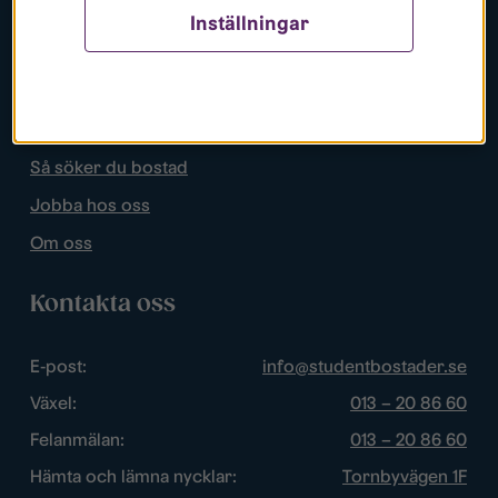
Inställningar
Populära sidor
Lediga bostäder
Mina sidor
Så söker du bostad
Jobba hos oss
Om oss
Kontakta oss
E-post:
info@studentbostader.se
Växel:
013 – 20 86 60
Felanmälan:
013 – 20 86 60
Hämta och lämna nycklar:
Tornbyvägen 1F