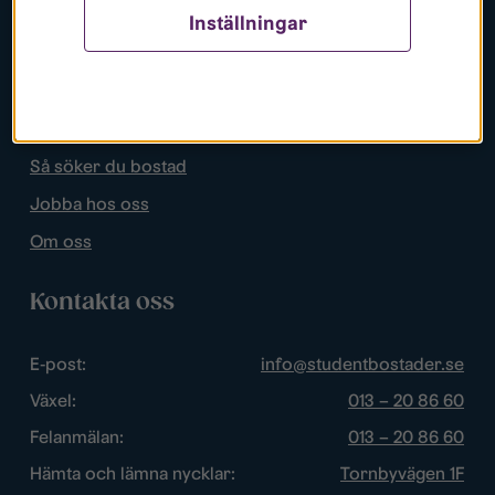
Inställningar
Populära sidor
Lediga bostäder
Mina sidor
Så söker du bostad
Jobba hos oss
Om oss
Kontakta oss
E-post:
info@studentbostader.se
Växel:
013 – 20 86 60
Felanmälan:
013 – 20 86 60
Hämta och lämna nycklar:
Tornbyvägen 1F