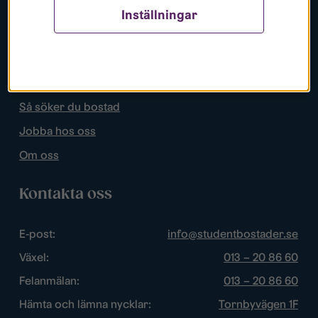
Inställningar
Populära sidor
Lediga bostäder
Mina sidor
Så söker du bostad
Jobba hos oss
Om oss
Kontakta oss
E-post:
info@studentbostader.se
Växel:
013 – 20 86 60
Felanmälan:
013 – 20 86 60
Hämta och lämna nycklar:
Tornbyvägen 1F