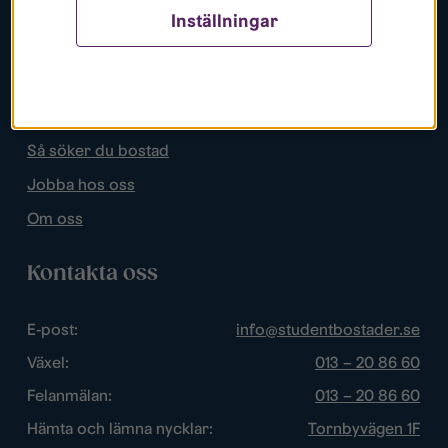
Inställningar
Populära sidor
Lediga bostäder
Mina sidor
Så söker du bostad
Jobba hos oss
Om oss
Kontakta oss
E-post:
info@studentbostader.se
Växel:
013 – 20 86 60
Felanmälan:
013 – 20 86 60
Hämta och lämna nycklar:
Tornbyvägen 1F