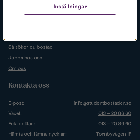
Inställningar
Populära sidor
Lediga bostäder
Mina sidor
Så söker du bostad
Jobba hos oss
Om oss
Kontakta oss
E-post:
info@studentbostader.se
Växel:
013 – 20 86 60
Felanmälan:
013 – 20 86 60
Hämta och lämna nycklar:
Tornbyvägen 1F