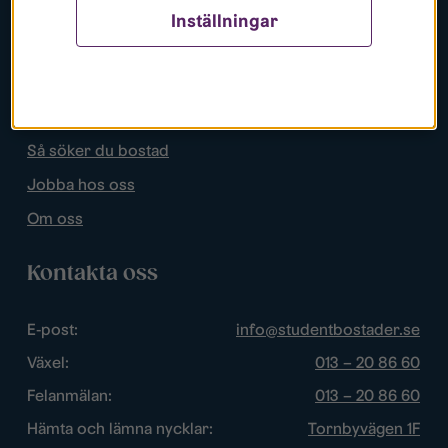
Inställningar
Populära sidor
Lediga bostäder
Mina sidor
Så söker du bostad
Jobba hos oss
Om oss
Kontakta oss
E-post:
info@studentbostader.se
Växel:
013 – 20 86 60
Felanmälan:
013 – 20 86 60
Hämta och lämna nycklar:
Tornbyvägen 1F