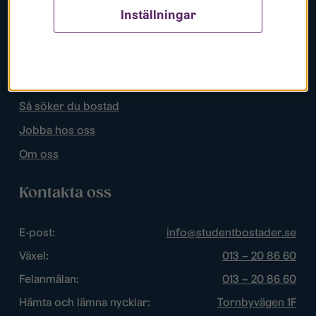
Inställningar
Populära sidor
Lediga bostäder
Mina sidor
Så söker du bostad
Jobba hos oss
Om oss
Kontakta oss
E-post:
info@studentbostader.se
Växel:
013 – 20 86 60
Felanmälan:
013 – 20 86 60
Hämta och lämna nycklar:
Tornbyvägen 1F