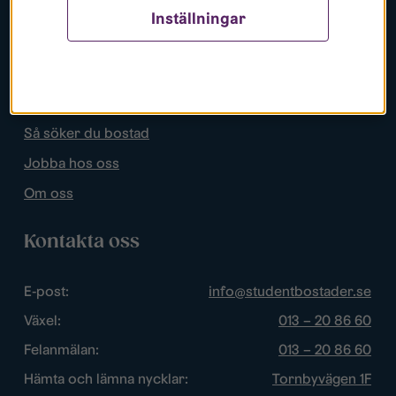
Inställningar
Populära sidor
Lediga bostäder
Mina sidor
Så söker du bostad
Jobba hos oss
Om oss
Kontakta oss
E-post:
info@studentbostader.se
Växel:
013 – 20 86 60
Felanmälan:
013 – 20 86 60
Hämta och lämna nycklar:
Tornbyvägen 1F