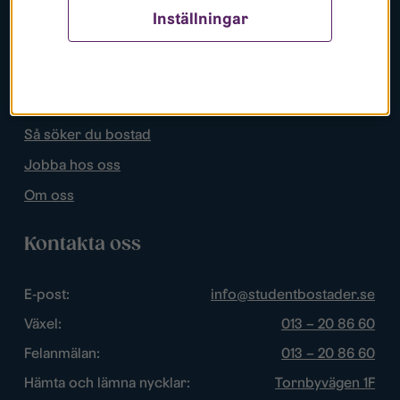
Inställningar
Populära sidor
Lediga bostäder
Mina sidor
Så söker du bostad
Jobba hos oss
Om oss
Kontakta oss
E-post:
info@studentbostader.se
Växel:
013 – 20 86 60
Felanmälan:
013 – 20 86 60
Hämta och lämna nycklar:
Tornbyvägen 1F