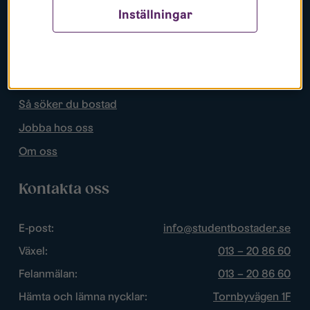
Inställningar
Populära sidor
Lediga bostäder
Mina sidor
Så söker du bostad
Jobba hos oss
Om oss
Kontakta oss
E-post:
info@studentbostader.se
Växel:
013 – 20 86 60
Felanmälan:
013 – 20 86 60
Hämta och lämna nycklar:
Tornbyvägen 1F