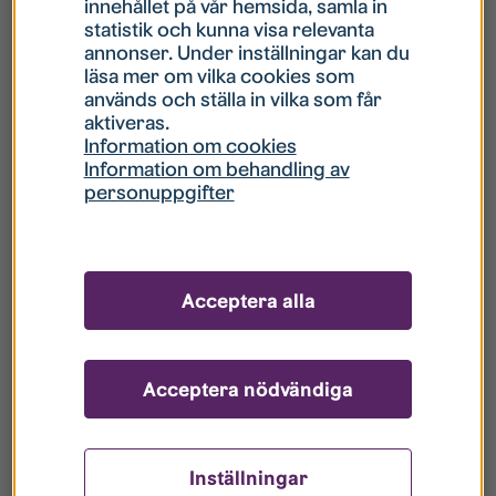
innehållet på vår hemsida, samla in
statistik och kunna visa relevanta
Hur gör jag om mitt konto är låst?
annonser. Under inställningar kan du
läsa mer om vilka cookies som
används och ställa in vilka som får
Hur gör jag när jag glömt mitt lösenord?
aktiveras.
Information om cookies
Information om behandling av
Vad innebär Gästkonto/Gästanvändare?
personuppgifter
Hur gör jag för att bli borttagen ur era
register?
Acceptera alla
Acceptera nödvändiga
Inställningar