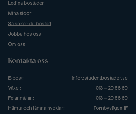
Lediga bostäder
Mina sidor
Så söker du bostad
Jobba hos oss
Om oss
Kontakta oss
E-post:
info@studentbostader.se
Växel:
013 – 20 86 60
Felanmälan:
013 – 20 86 60
Hämta och lämna nycklar:
Tornbyvägen 1F
Trygghetsjour:
013 – 14 84 44
Öppettider