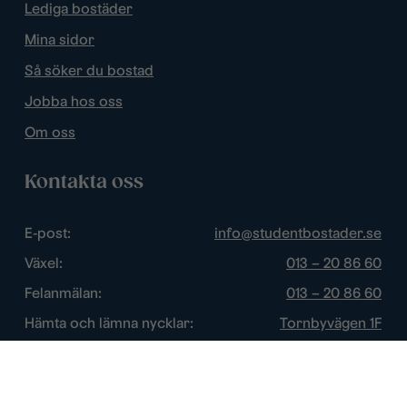
Lediga bostäder
Mina sidor
Så söker du bostad
Jobba hos oss
Om oss
Kontakta oss
E-post:
info@studentbostader.se
Växel:
013 – 20 86 60
Felanmälan:
013 – 20 86 60
Hämta och lämna nycklar:
Tornbyvägen 1F
Trygghetsjour:
013 – 14 84 44
Öppettider