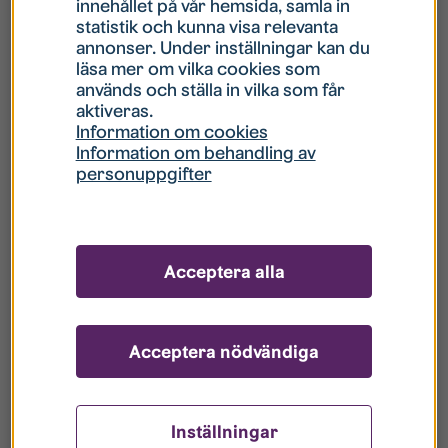
innehållet på vår hemsida, samla in
statistik och kunna visa relevanta
Hur gör jag om mitt konto är låst?
annonser. Under inställningar kan du
läsa mer om vilka cookies som
används och ställa in vilka som får
Hur gör jag när jag glömt mitt lösenord?
aktiveras.
Information om cookies
Information om behandling av
Vad innebär Gästkonto/Gästanvändare?
personuppgifter
Hur gör jag för att bli borttagen ur era
register?
Acceptera alla
Acceptera nödvändiga
Inställningar