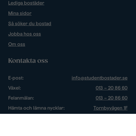
Lediga bostäder
Mina sidor
Så söker du bostad
Jobba hos oss
Om oss
Kontakta oss
E-post:
info@studentbostader.se
Växel:
013 – 20 86 60
Felanmälan:
013 – 20 86 60
Hämta och lämna nycklar:
Tornbyvägen 1F
Trygghetsjour:
013 – 14 84 44
Öppettider