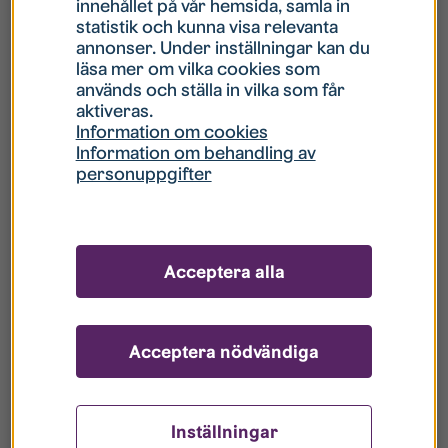
innehållet på vår hemsida, samla in
statistik och kunna visa relevanta
Hur gör jag om mitt konto är låst?
annonser. Under inställningar kan du
läsa mer om vilka cookies som
används och ställa in vilka som får
Hur gör jag när jag glömt mitt lösenord?
aktiveras.
Information om cookies
Information om behandling av
Vad innebär Gästkonto/Gästanvändare?
personuppgifter
Hur gör jag för att bli borttagen ur era
register?
Acceptera alla
Acceptera nödvändiga
Inställningar