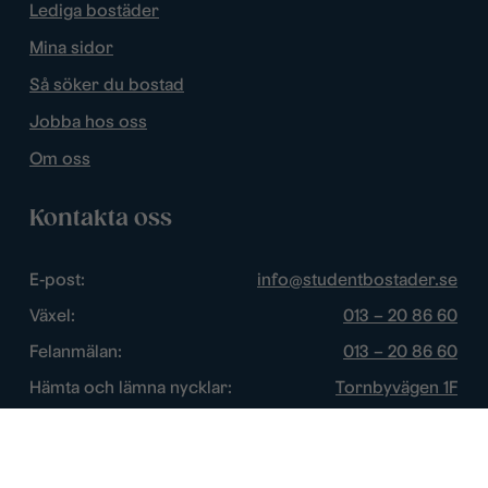
Lediga bostäder
Mina sidor
Så söker du bostad
Jobba hos oss
Om oss
Kontakta oss
E-post:
info@studentbostader.se
Växel:
013 – 20 86 60
Felanmälan:
013 – 20 86 60
Hämta och lämna nycklar:
Tornbyvägen 1F
Trygghetsjour:
013 – 14 84 44
Öppettider