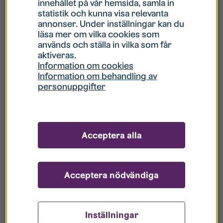
innehållet på vår hemsida, samla in
statistik och kunna visa relevanta
Hur gör jag om mitt konto är låst?
annonser. Under inställningar kan du
läsa mer om vilka cookies som
används och ställa in vilka som får
Hur gör jag när jag glömt mitt lösenord?
aktiveras.
Information om cookies
Information om behandling av
Vad innebär Gästkonto/Gästanvändare?
personuppgifter
Hur gör jag för att bli borttagen ur era
register?
Acceptera alla
Acceptera nödvändiga
Inställningar