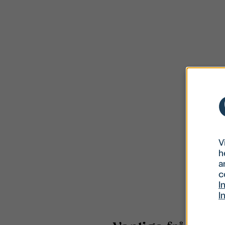
V
h
a
c
I
I