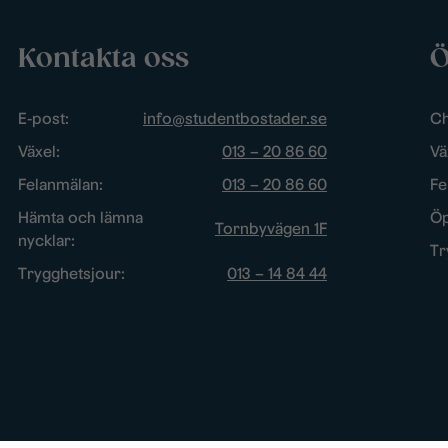
Kontakta oss
Ö
E-post:
info@studentbostader.se
Ch
Växel:
013 – 20 86 60
Vä
Felanmälan:
013 – 20 86 60
Fe
Hämta och lämna
Öp
Tornbyvägen 1F
nycklar:
Tr
Trygghetsjour:
013 – 14 84 44