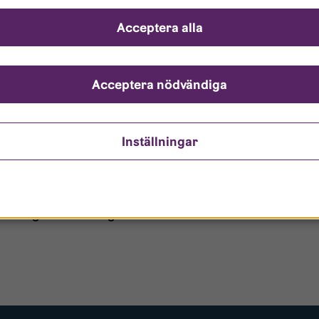
ch svar
Acceptera alla
ndarnamn?
nto är låst?
Acceptera nödvändiga
ömt mitt lösenord?
Inställningar
o/Gästanvändare?
 borttagen ur era register?