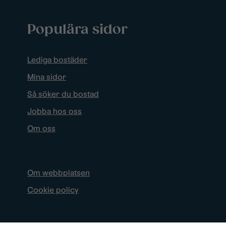
Populära sidor
Lediga bostäder
Mina sidor
Så söker du bostad
Jobba hos oss
Om oss
Om webbplatsen
Cookie policy