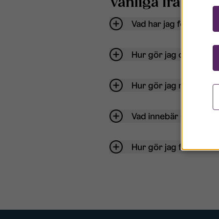
Vanliga frågor o
Vad har jag för anvä
Hur gör jag om mitt ko
Hur gör jag när jag gl
Vad innebär Gästkont
Hur gör jag för att bli