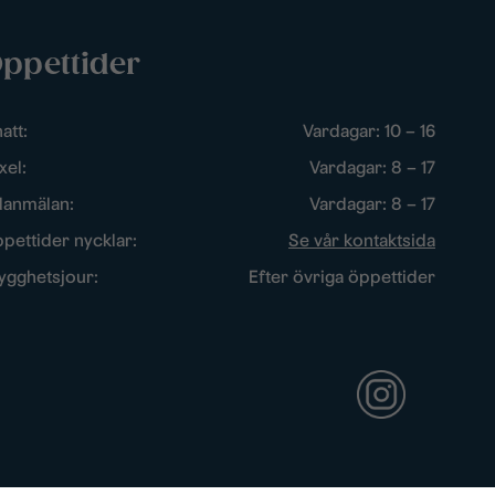
ppettider
att:
Vardagar: 10 – 16
xel:
Vardagar: 8 – 17
lanmälan:
Vardagar: 8 – 17
pettider nycklar:
Se vår kontaktsida
ygghetsjour:
Efter övriga öppettider