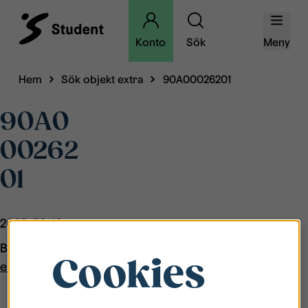
Konto
Sök
Meny
Hem
Sök objekt extra
90A00026201
90A0
00262
01
2025-03-18
By
Cookies
emmairebring