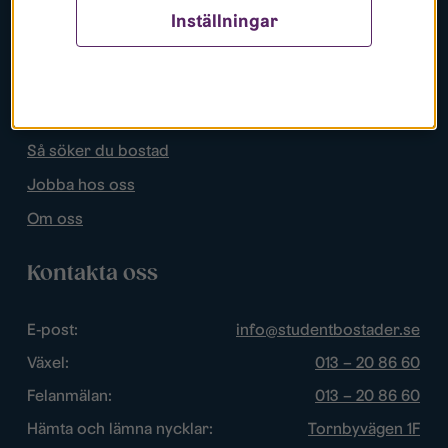
Inställningar
Populära sidor
Lediga bostäder
Mina sidor
Så söker du bostad
Jobba hos oss
Om oss
Kontakta oss
E-post:
info@studentbostader.se
Växel:
013 – 20 86 60
Felanmälan:
013 – 20 86 60
Hämta och lämna nycklar:
Tornbyvägen 1F