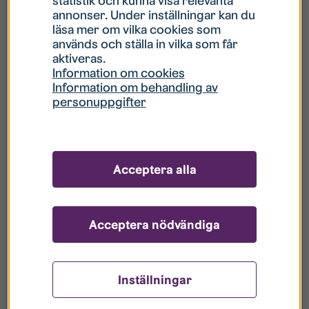
statistik och kunna visa relevanta
annonser. Under inställningar kan du
Rydsvägen 256 D, Ryd
läsa mer om vilka cookies som
används och ställa in vilka som får
Nummer:
449
Typ:
Bilplats
aktiveras.
Hyra:
140 kr/mån
Tillträde:
Omgående
Information om cookies
Information om behandling av
personuppgifter
Rydsvägen 256 D, Ryd
Nummer:
588
Typ:
Bilplats
Acceptera alla
Hyra:
140 kr/mån
Tillträde:
Omgående
Acceptera nödvändiga
Alsättersgatan 1 D, Ryd
Nummer:
339
Typ:
Bilplats
Inställningar
Hyra:
140 kr/mån
Tillträde:
Omgående