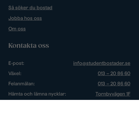
Så söker du bostad
Jobba hos oss
Om oss
Kontakta oss
E-post:
info@studentbostader.se
Växel:
013 – 20 86 60
Felanmälan:
013 – 20 86 60
Hämta och lämna nycklar:
Tornbyvägen 1F
Trygghetsjour:
013 – 14 84 44
Öppettider
Chatt:
Vardagar: 10 – 16