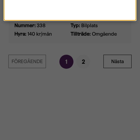
Alsättersgatan 1 D, Ryd
Nummer:
338
Typ:
Bilplats
Hyra:
140 kr/mån
Tillträde:
Omgående
FÖREGÅENDE
1
2
Nästa