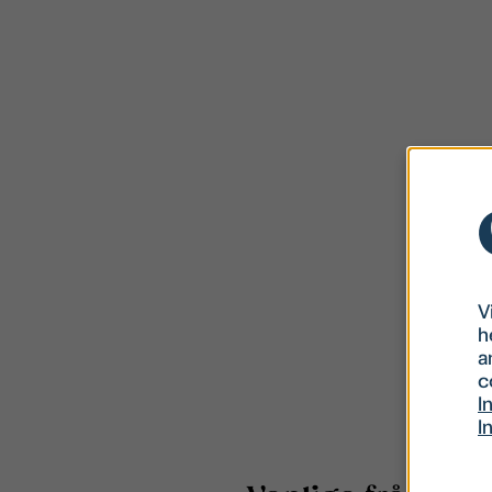
V
h
a
c
I
I