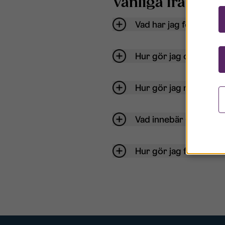
Vanliga frågor o
Vad har jag för anvä
Hur gör jag om mitt ko
Hur gör jag när jag gl
Vad innebär Gästkont
Hur gör jag för att bli