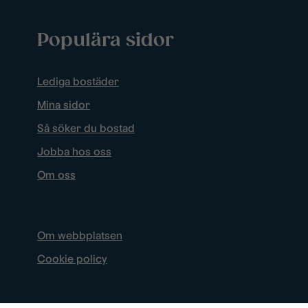
Populära sidor
Lediga bostäder
Mina sidor
Så söker du bostad
Jobba hos oss
Om oss
Om webbplatsen
Cookie policy