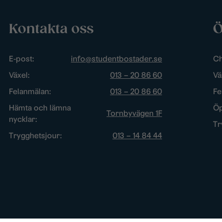
Kontakta oss
Ö
E-post:
info@studentbostader.se
Ch
Växel:
013 – 20 86 60
Vä
Felanmälan:
013 – 20 86 60
Fe
Hämta och lämna
Öp
Tornbyvägen 1F
nycklar:
Tr
Trygghetsjour:
013 – 14 84 44