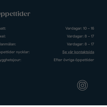
ppettider
att:
Vardagar: 10 – 16
xel:
Vardagar: 8 – 17
lanmälan:
Vardagar: 8 – 17
pettider nycklar:
Se vår kontaktsida
ygghetsjour:
Efter övriga öppettider