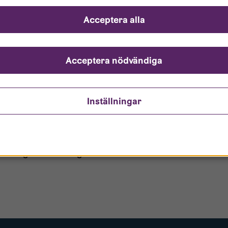
ch svar
Acceptera alla
ndarnamn?
nto är låst?
Acceptera nödvändiga
ömt mitt lösenord?
Inställningar
o/Gästanvändare?
 borttagen ur era register?