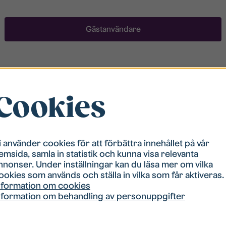
Gästanvändare
Registrera ett konto
Cookies
För att ha möjlighet att söka boende måste du vara
registrerad i vår bostadskö. Registreringen går
snabbt!
i använder cookies för att förbättra innehållet på vår
emsida, samla in statistik och kunna visa relevanta
Registrera ett konto
nnonser. Under inställningar kan du läsa mer om vilka
ookies som används och ställa in vilka som får aktiveras.
nformation om cookies
nformation om behandling av personuppgifter